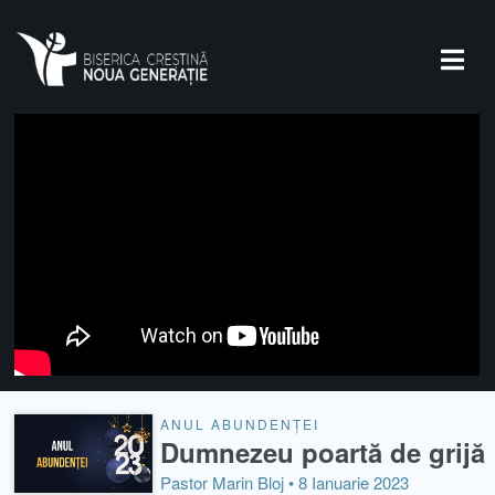
ANUL ABUNDENȚEI
Dumnezeu poartă de grijă
Pastor Marin Bloj •
8 Ianuarie 2023