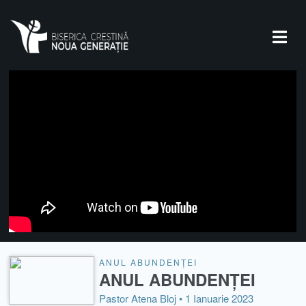
ANUL ABUNDENȚEI
ANUL ABUNDENȚEI
Pastor Atena Bloj •
1 Ianuarie 2023