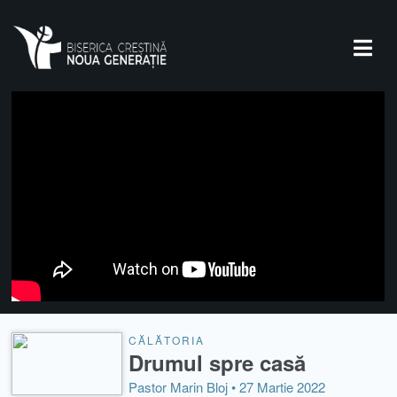
CĂLĂTORIA
Drumul spre casă
Pastor Marin Bloj •
27 Martie 2022